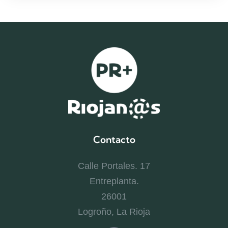
Contacto
Calle Portales. 17
Entreplanta.
26001
Logroño, La Rioja