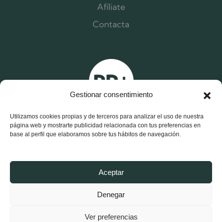
Afíliate
Contacta
Gestionar consentimiento
Utilizamos cookies propias y de terceros para analizar el uso de nuestra
página web y mostrarte publicidad relacionada con tus preferencias en
base al perfil que elaboramos sobre tus hábitos de navegación.
X
F
I
Aceptar
-
a
n
t
c
s
w
e
t
Denegar
i
b
a
t
o
g
Aviso Legal y Política de Privacidad
t
o
r
e
k
a
Ver preferencias