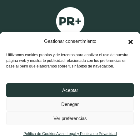
Gestionar consentimiento
Utilizamos cookies propias y de terceros para analizar el uso de nuestra
página web y mostrarte publicidad relacionada con tus preferencias en
base al perfil que elaboramos sobre tus hábitos de navegación.
X
F
I
-
a
n
t
c
s
w
e
t
Aceptar
i
b
a
t
o
g
Aviso Legal y Política de Privacidad
t
o
r
Denegar
e
k
a
r
-
m
Política de Cookies
f
Ver preferencias
Política de Cookies
Aviso Legal y Política de Privacidad