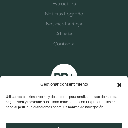
Estructura
Noticias Logroño
Noticias La Rioja
Afíliate
Contacta
Gestionar consentimiento
Utilizamos cookies propias y de terceros para analizar el uso de nuestra
página web y mostrarte publicidad relacionada con tus preferencias en
base al perfil que elaboramos sobre tus hábitos de navegación.
X
F
I