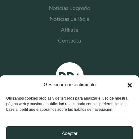
Noticias Logroño
Noticias La Rioja
Afíliate
Contacta
Gestionar consentimiento
Utilizamos cookies propias y de terceros para analizar el uso de nuestra
página web y mostrarte publicidad relacionada con tus preferencias en
base al perfil que elaboramos sobre tus hábitos de navegación.
X
F
I
Aceptar
-
a
n
t
c
s