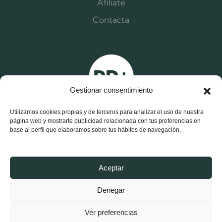
Afíliate
Contacta
Gestionar consentimiento
Utilizamos cookies propias y de terceros para analizar el uso de nuestra
página web y mostrarte publicidad relacionada con tus preferencias en
base al perfil que elaboramos sobre tus hábitos de navegación.
X
F
I
Aceptar
-
a
n
t
c
s
w
e
t
Denegar
i
b
a
t
o
g
Aviso Legal y Política de Privacidad
t
o
r
e
k
a
Ver preferencias
r
-
m
Política de Cookies