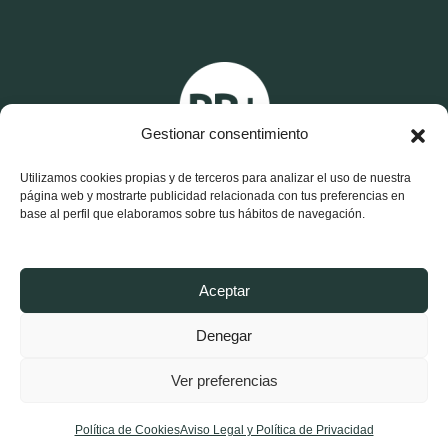
Gestionar consentimiento
Utilizamos cookies propias y de terceros para analizar el uso de nuestra
página web y mostrarte publicidad relacionada con tus preferencias en
base al perfil que elaboramos sobre tus hábitos de navegación.
X
F
I
Aceptar
-
a
n
t
c
s
w
e
t
Denegar
i
b
a
t
o
g
Aviso Legal y Política de Privacidad
t
o
r
e
k
a
Ver preferencias
r
-
m
Política de Cookies
f
Política de Cookies
Aviso Legal y Política de Privacidad