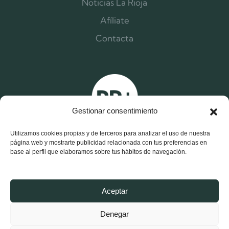
Noticias La Rioja
Afíliate
Contacta
Gestionar consentimiento
Utilizamos cookies propias y de terceros para analizar el uso de nuestra
página web y mostrarte publicidad relacionada con tus preferencias en
base al perfil que elaboramos sobre tus hábitos de navegación.
X
F
I
Aceptar
-
a
n
t
c
s
w
e
t
Denegar
i
b
a
t
o
g
Aviso Legal y Política de Privacidad
t
o
r