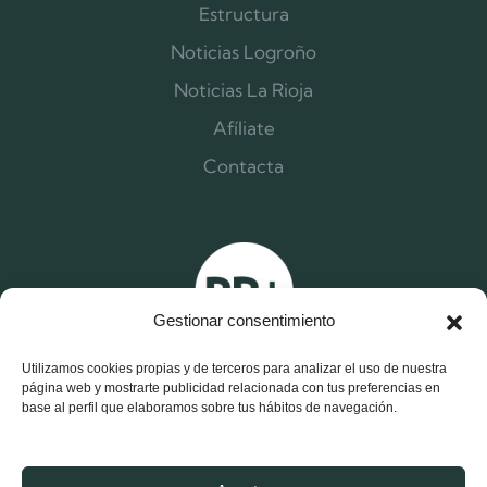
Estructura
Noticias Logroño
Noticias La Rioja
Afíliate
Contacta
Gestionar consentimiento
Utilizamos cookies propias y de terceros para analizar el uso de nuestra
página web y mostrarte publicidad relacionada con tus preferencias en
base al perfil que elaboramos sobre tus hábitos de navegación.
X
F
I