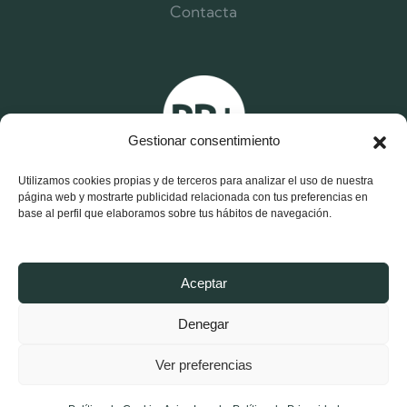
Contacta
Gestionar consentimiento
Utilizamos cookies propias y de terceros para analizar el uso de nuestra
página web y mostrarte publicidad relacionada con tus preferencias en
base al perfil que elaboramos sobre tus hábitos de navegación.
X
F
I
Aceptar
-
a
n
t
c
s
w
e
t
Denegar
i
b
a
t
o
g
Aviso Legal y Política de Privacidad
t
o
r
e
k
a
Ver preferencias
r
-
m
Política de Cookies
f