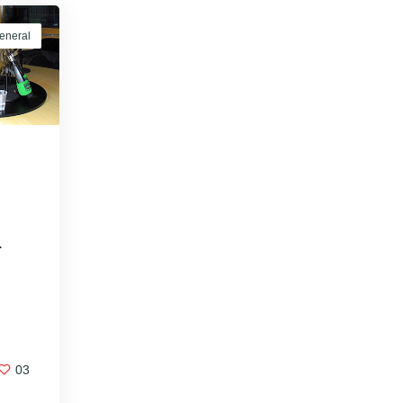
eneral
L
03