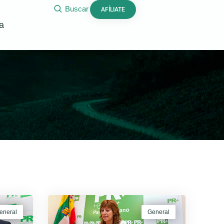
Buscar
AFÍLIATE
a
eneral
General