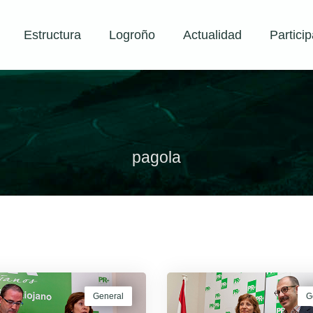
Estructura
Logroño
Actualidad
Particip
pagola
General
G