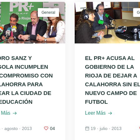
General
G
DRO SANZ Y
EL PR+ ACUSA AL
GOLA INCUMPLEN
GOBIERNO DE LA
 COMPROMISO CON
RIOJA DE DEJAR A
LAHORRA PARA
CALAHORRA SIN E
AR LA CIUDAD DE
NUEVO CAMPO DE
 EDUCACIÓN
FUTBOL
 Más
Leer Más
 · agosto · 2013
04
19 · julio · 2013