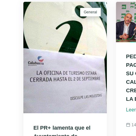
General
PE
PA
SU
CA
CRE
LA
Leer
14
El PR+ lamenta que el