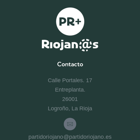
Contacto
Calle Portales. 17
Entreplanta.
26001
Logroño, La Rioja
partidoriojano@partidoriojano.es