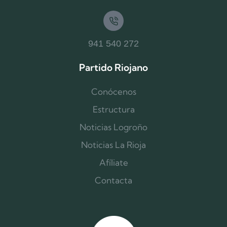
941 540 272
Partido Riojano
Conócenos
Estructura
Noticias Logroño
Noticias La Rioja
Afíliate
Contacta